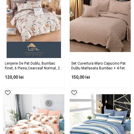
Lenjerie De Pat Dublu, Bumbac
Set Cuvertura Maro Capucino Pat
Finet, 6 Piese,cearceaf Normal, 2
Dublu Matlasata Bumbac + 4 Fete
Fete De Perna Dreptunghiulare Si 2
Perna ES251
120,00 lei
150,00 lei
Fete De Perna Patrate