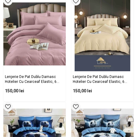
Lenjerie De Pat Dublu Damasc
Lenjerie De Pat Dublu Damasc
Hotelier Cu Cearceaf Elastic, 6
Hotelier Cu Cearceaf Elastic, 6
Piese, 180x200+30 Cm – Bumbac
Piese, 180x200+30 Cm – Bumbac
150,00 lei
150,00 lei
Damasc Premium Pentru Saltele
Damasc Premium Pentru Saltele
160x200 Și 180x200
160x200 Și 180x200