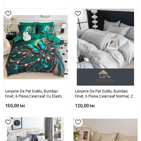
De Perna Patrate
De Perna Patrate
Lenjerie De Pat Dublu, Bumbac
Lenjerie De Pat Dublu, Bumbac
Finet, 6 Piese,cearceaf Cu Elastic,
Finet, 6 Piese,cearceaf Normal, 2
2 Fete De Perna Dreptunghiulare Si
Fete De Perna Dreptunghiulare Si 2
150,00 lei
120,00 lei
2 Fete De Perna Patrate
Fete De Perna Patrate