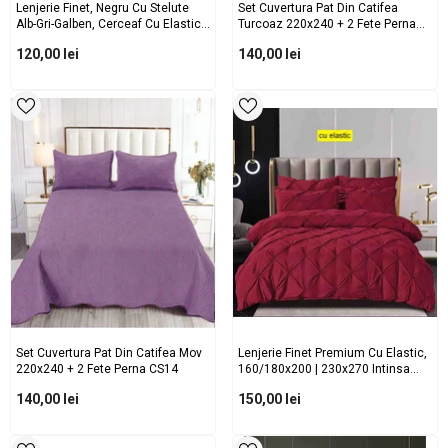
Lenjerie Finet, Negru Cu Stelute
Set Cuvertura Pat Din Catifea
Alb-Gri-Galben, Cerceaf Cu Elastic
Turcoaz 220x240 + 2 Fete Perna
160/180x200, Cod: BB6072
CS25
120,00 lei
140,00 lei
Set Cuvertura Pat Din Catifea Mov
Lenjerie Finet Premium Cu Elastic,
220x240 + 2 Fete Perna CS14
160/180x200 | 230x270 Intinsa
Bordo Cod: CE7
140,00 lei
150,00 lei