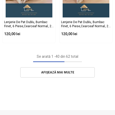
Lenjerie De Pat Dublu, Bumbac
Lenjerie De Pat Dublu, Bumbac
Finet, 6 Piese,cearceaf Normal, 2
Finet, 6 Piese,cearceaf Normal, 2
Fete De Perna Dreptunghiulare Si 2
Fete De Perna Dreptunghiulare Si 2
120,00 lei
120,00 lei
Fete De Perna Patrate
Fete De Perna Patrate
Se arată
1
-
40
din 62 total
AFIȘEAZĂ MAI MULTE