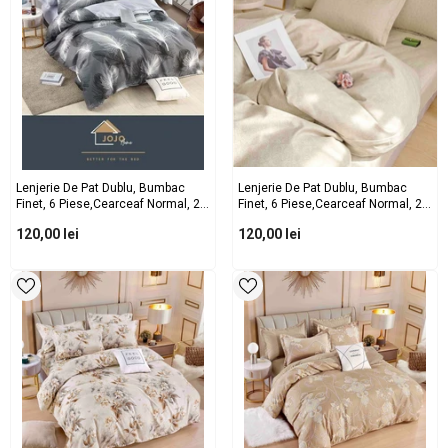
Lenjerie De Pat Dublu, Bumbac
Lenjerie De Pat Dublu, Bumbac
Finet, 6 Piese,cearceaf Normal, 2
Finet, 6 Piese,cearceaf Normal, 2
Fete De Perna Dreptunghiulare Si 2
Fete De Perna Dreptunghiulare Si 2
120,00 lei
120,00 lei
Fete De Perna Patrate
Fete De Perna Patrate