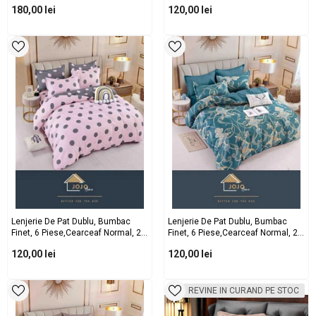
Perna E38
Fete De Perna Dreptunghiulare Si 2
180,00 lei
120,00 lei
Fete De Perna Patrate
Lenjerie De Pat Dublu, Bumbac
Lenjerie De Pat Dublu, Bumbac
Finet, 6 Piese,cearceaf Normal, 2
Finet, 6 Piese,cearceaf Normal, 2
Fete De Perna Dreptunghiulare Si 2
Fete De Perna Dreptunghiulare Si 2
120,00 lei
120,00 lei
Fete De Perna Patrate
Fete De Perna Patrate
REVINE IN CURAND PE STOC