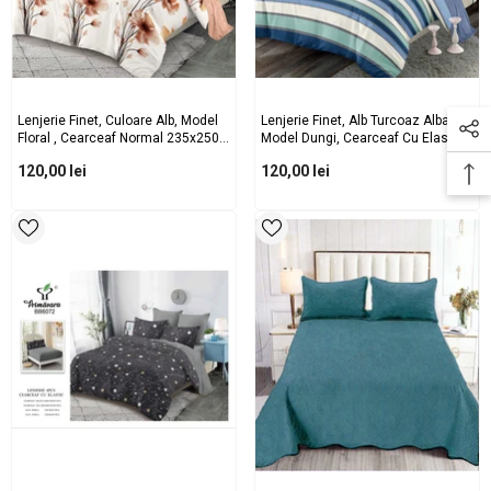
Lenjerie Finet, Culoare Alb, Model
Lenjerie Finet, Alb Turcoaz Albastru
Floral , Cearceaf Normal 235x250,
Model Dungi, Cearceaf Cu Elastic
Cod: AA6033
160/180x200, Cod: B6047
120,00 lei
120,00 lei