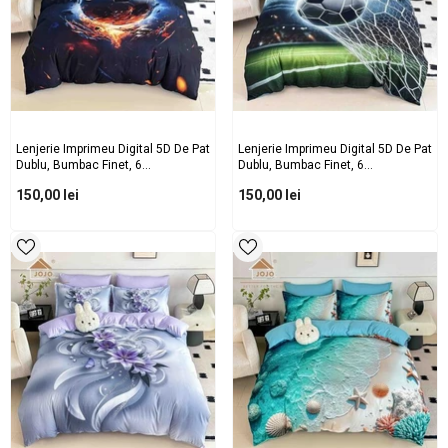
Lenjerie Imprimeu Digital 5D De Pat
Lenjerie Imprimeu Digital 5D De Pat
Dublu, Bumbac Finet, 6
Dublu, Bumbac Finet, 6
Piese,cearceaf Cu Elastic, 2 Fete
Piese,cearceaf Cu Elastic, 2 Fete
150,00 lei
150,00 lei
De Perna Dreptunghiulare Si 2 Fete
De Perna Dreptunghiulare Si 2 Fete
De Perna Patrate
De Perna Patrate