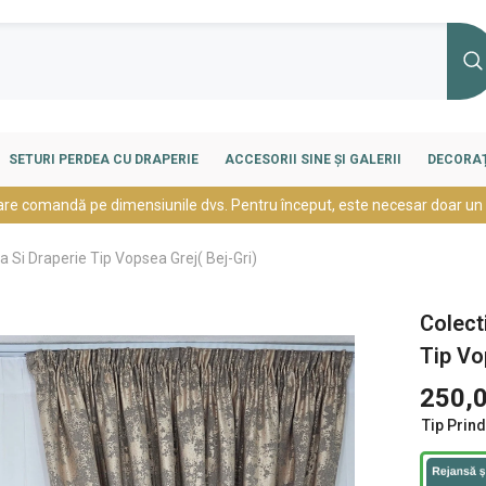
SETURI PERDEA CU DRAPERIE
ACCESORII SINE ȘI GALERII
DECORAȚ
are comandă pe dimensiunile dvs. Pentru început, este necesar doar un
 Si Draperie Tip Vopsea Grej( Bej-Gri)
Colect
Tip Vo
250,0
Tip Prin