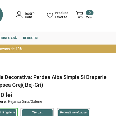
0
0
Produse
Intră în
articole
cont
Favorite
Coș
IUNI CASĂ
REDUCERI
 avans de 10%.
ia Decorativa: Perdea Alba Simpla Si Draperie
psea Grej( Bej-Gri)
0 lei
dere:
Rejansa Sina/Galerie