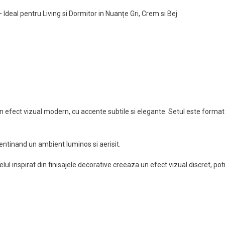
Ideal pentru Living si Dormitor in Nuanțe Gri, Crem si Bej
Acțiune
n efect vizual modern, cu accente subtile si elegante. Setul este format 
entinand un ambient luminos si aerisit.
ul inspirat din finisajele decorative creeaza un efect vizual discret, po