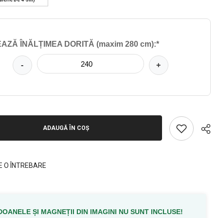
AZĂ ÎNĂLȚIMEA DORITĂ (maxim 280 cm):*
-
+
ADAUGĂ ÎN COȘ
E O ÎNTREBARE
OANELE ȘI MAGNEȚII DIN IMAGINI NU SUNT INCLUSE!