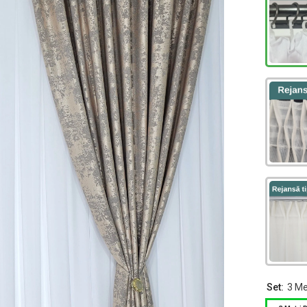
Set:
3 Me