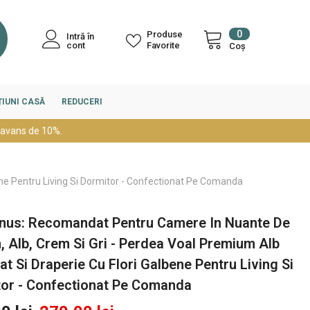
0
0
Produse
Intră în
articole
cont
Favorite
Coș
IUNI CASĂ
REDUCERI
 avans de 10%.
ne Pentru Living Si Dormitor - Confectionat Pe Comanda
nus: Recomandat Pentru Camere In Nuante De
, Alb, Crem Si Gri - Perdea Voal Premium Alb
at Si Draperie Cu Flori Galbene Pentru Living Si
or - Confectionat Pe Comanda