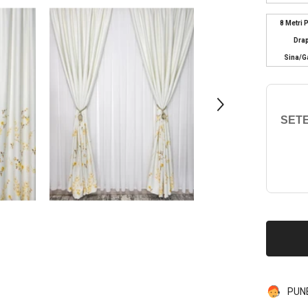
8 Metri 
Drap
Sina/g
SETE
PUN