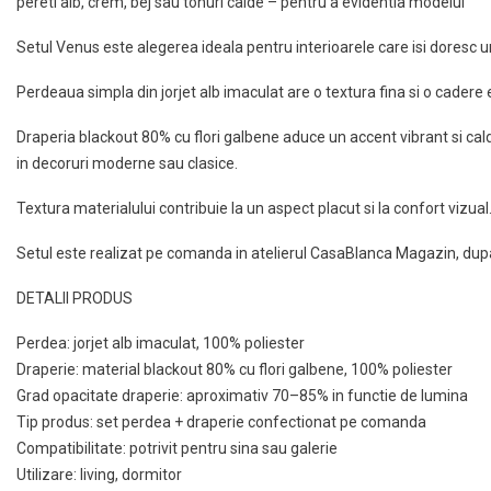
pereti alb, crem, bej sau tonuri calde – pentru a evidentia modelul
Setul Venus este alegerea ideala pentru interioarele care isi doresc un
Perdeaua simpla din jorjet alb imaculat are o textura fina si o cadere 
Draperia blackout 80% cu flori galbene aduce un accent vibrant si cald, 
in decoruri moderne sau clasice.
Textura materialului contribuie la un aspect placut si la confort vizual
Setul este realizat pe comanda in atelierul CasaBlanca Magazin, dupa
DETALII PRODUS
Perdea: jorjet alb imaculat, 100% poliester
Draperie: material blackout 80% cu flori galbene, 100% poliester
Grad opacitate draperie: aproximativ 70–85% in functie de lumina
Tip produs: set perdea + draperie confectionat pe comanda
Compatibilitate: potrivit pentru sina sau galerie
Utilizare: living, dormitor