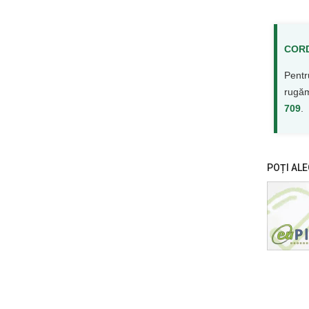
CORD
Pentr
rugăm
709
.
POȚI ALE