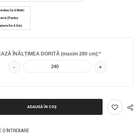
Perdea Cu 6 Metri
erie (pentru
alerie De 4-5m)
AZĂ ÎNĂLȚIMEA DORITĂ (maxim 280 cm):*
-
+
ADAUGĂ ÎN COȘ
E O ÎNTREBARE