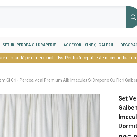
SETURI PERDEA CU DRAPERIE
ACCESORII SINE ȘI GALERII
DECORAȚ
are comandă pe dimensiunile dvs. Pentru început, este necesar doar un
 Si Gri - Perdea Voal Premium Alb Imaculat Si Draperie Cu Flori Galbe
Set Ve
Galben
Imacul
Dormit