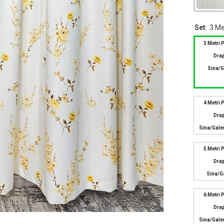
Set:
3 Me
3 Metri 
Drap
Sina/g
4 Metri 
Drap
Sina/gale
5 Metri 
Drap
Sina/g
6 Metri 
Drap
Sina/gale