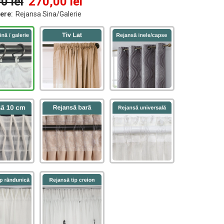
0 lei
270,00 lei
dere:
Rejansa Sina/Galerie