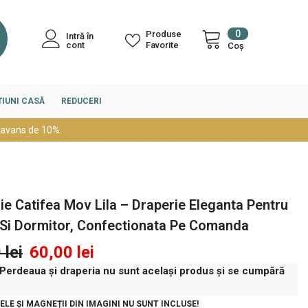
0
0
Produse
Intră în
articole
cont
Favorite
Coș
IUNI CASĂ
REDUCERI
 avans de 10%.
ie Catifea Mov Lila – Draperie Eleganta Pentru
 Si Dormitor, Confectionata Pe Comanda
 lei
60,00 lei
 Perdeaua și draperia nu sunt același produs și se cumpără
LE ȘI MAGNEȚII DIN IMAGINI NU SUNT INCLUSE!