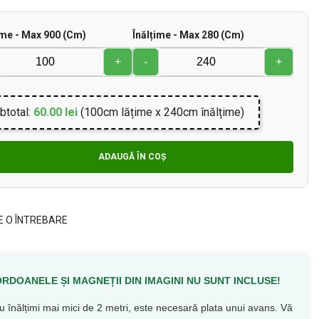
me - Max 900 (cm)
Înălțime - Max 280 (cm)
+
-
+
btotal:
60.00 lei
(100cm lățime x 240cm înălțime)
ADAUGĂ ÎN COȘ
E O ÎNTREBARE
RDOANELE ȘI MAGNEȚII DIN IMAGINI NU SUNT INCLUSE!
u înălțimi mai mici de 2 metri, este necesară plata unui avans. Vă