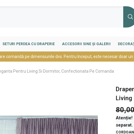
SETURI PERDEA CU DRAPERIE
ACCESORII SINE ȘI GALERII
DECORAȚ
are comandă pe dimensiunile dvs. Pentru început, este necesar doar un
Eleganta Pentru Living Si Dormitor, Confectionata Pe Comanda
Draper
Living
80,00
Atenție!
separat.
CORDOANE