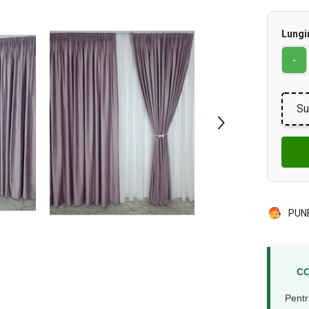
Lungi
-
Su
PUN
CO
Pentr