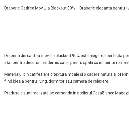
Draperie Catifea Mov Lila Blackout 90% – Draperie eleganta pentru l
Draperia din catifea mov lila blackout 90% este alegerea perfecta pentr
atat pentru decoruri moderne, cat si pentru spatii cu influente romant
Materialul din catifea are o textura moale si o cadere naturala, oferind
fiind ideala pentru living, dormitor sau camera de relaxare.
Produsele sunt realizate pe comanda in atelierul CasaBlanca Magazin, f