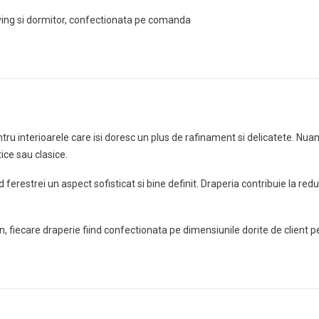
iving si dormitor, confectionata pe comanda
u interioarele care isi doresc un plus de rafinament si delicatete. Nuanta
ice sau clasice.
 ferestrei un aspect sofisticat si bine definit. Draperia contribuie la red
iecare draperie fiind confectionata pe dimensiunile dorite de client pen