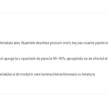
aterialului ales. Nuantele deschise precum crem, bej sau nuante pastel o
t ajunge la o opacitate de pana la 90–95%, apropiindu-se de efectul drap
rialului si de modul in care lumina interactioneaza cu tesatura.