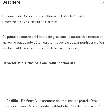
Descriere
Bucură-te de Comoditate și Căldură cu Păturile Noastre:
Experimentează Somnul de Calitate
Cu păturile noastre echilibrate de greutate, te așteaptă o noapte de
vis. Am creat aceste pături cu atenție pentru detalii, pentru a-ți oferi
nu doar căldură, ci și o senzație de lux și moliciune.
Caracteristici Principale ale Păturilor Noastre:
Echilibru Perfect:
Cu o greutate optimă, aceste pături oferă o
presiune ușoară și relaxantă, ajutându-te să te destresezi și să