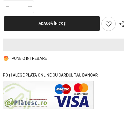
Reduceți
Creșteți
cantitatea
cantitatea
pentru
pentru
Patură
Patură
ADAUGĂ ÎN COȘ
Groasă,
Groasă,
Maro,
Maro,
Buline,
Buline,
dimensiune
dimensiune
200x240,
200x240,
cod:
cod:
P21
P21
PUNE O ÎNTREBARE
POȚI ALEGE PLATA ONLINE CU CARDUL TĂU BANCAR