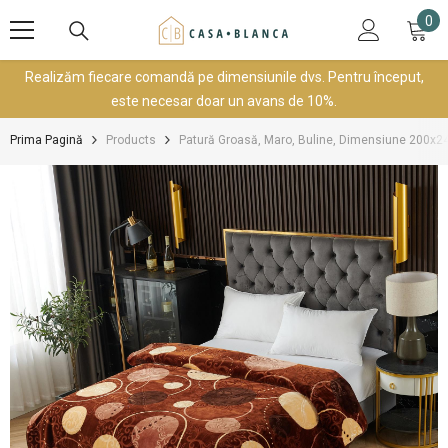
SARI LA CONȚINUT
0
0
art
Realizăm fiecare comandă pe dimensiunile dvs. Pentru început,
este necesar doar un avans de 10%.
Prima Pagină
Products
Patură Groasă, Maro, Buline, Dimensiune 200x24