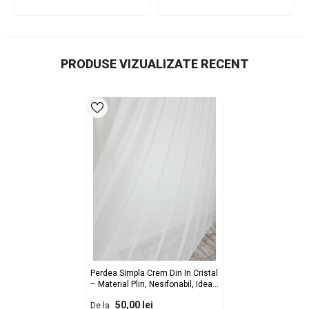
PRODUSE VIZUALIZATE RECENT
Perdea Simpla Crem Din In Cristal
– Material Plin, Nesifonabil, Ideala
Pentru Living Si Dormitor Luminos
50,00 lei
De la
- Doar Materialul - Fara Cusut