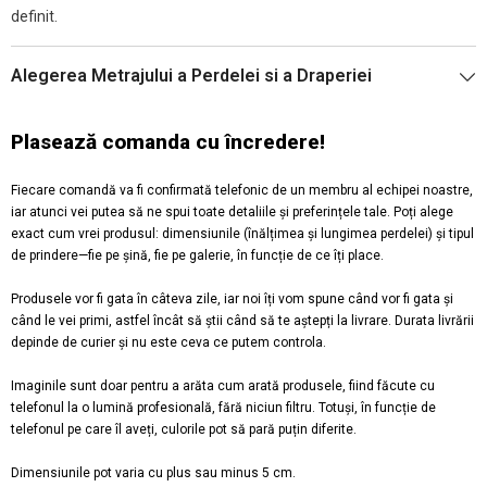
definit.
Alegerea Metrajului a Perdelei si a Draperiei
Plasează comanda cu încredere!
Fiecare comandă va fi confirmată telefonic de un membru al echipei noastre,
iar atunci vei putea să ne spui toate detaliile și preferințele tale. Poți alege
exact cum vrei produsul: dimensiunile (înălțimea și lungimea perdelei) și tipul
de prindere—fie pe șină, fie pe galerie, în funcție de ce îți place.
Produsele vor fi gata în câteva zile, iar noi îți vom spune când vor fi gata și
când le vei primi, astfel încât să știi când să te aștepți la livrare. Durata livrării
depinde de curier și nu este ceva ce putem controla.
Imaginile sunt doar pentru a arăta cum arată produsele, fiind făcute cu
telefonul la o lumină profesională, fără niciun filtru. Totuși, în funcție de
telefonul pe care îl aveți, culorile pot să pară puțin diferite.
Dimensiunile pot varia cu plus sau minus 5 cm.