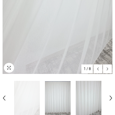
1
/
8