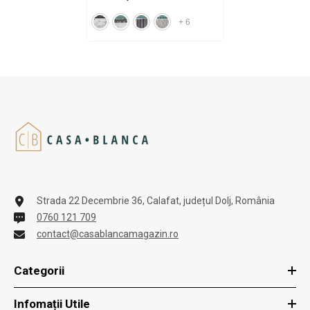
+
6
Strada 22 Decembrie 36, Calafat, județul Dolj, România
0760 121 709
contact@casablancamagazin.ro
Categorii
Infomații Utile