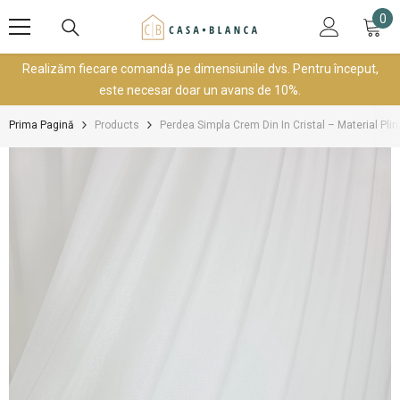
SARI LA CONȚINUT
0
0
art
Realizăm fiecare comandă pe dimensiunile dvs. Pentru început,
este necesar doar un avans de 10%.
Prima Pagină
Products
Perdea Simpla Crem Din In Cristal – Material Plin