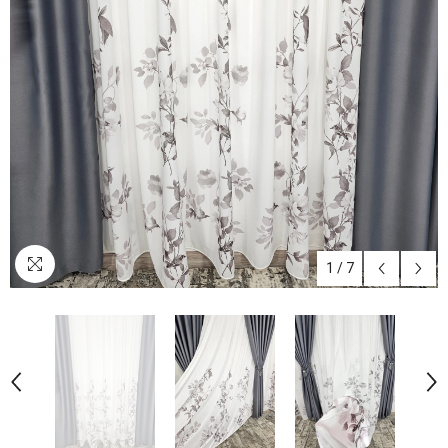
1
/
7