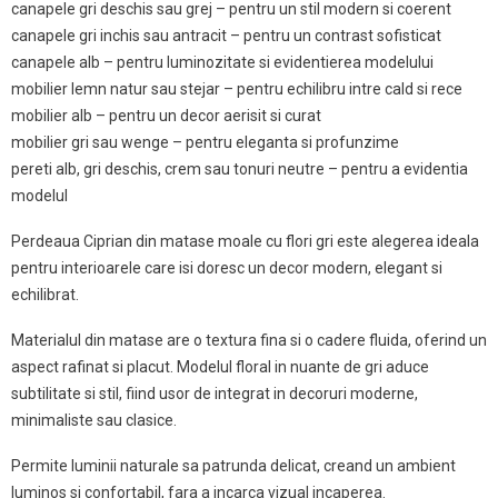
canapele gri deschis sau grej – pentru un stil modern si coerent
canapele gri inchis sau antracit – pentru un contrast sofisticat
canapele alb – pentru luminozitate si evidentierea modelului
mobilier lemn natur sau stejar – pentru echilibru intre cald si rece
mobilier alb – pentru un decor aerisit si curat
mobilier gri sau wenge – pentru eleganta si profunzime
pereti alb, gri deschis, crem sau tonuri neutre – pentru a evidentia
modelul
Perdeaua Ciprian din matase moale cu flori gri este alegerea ideala
pentru interioarele care isi doresc un decor modern, elegant si
echilibrat.
Materialul din matase are o textura fina si o cadere fluida, oferind un
aspect rafinat si placut. Modelul floral in nuante de gri aduce
subtilitate si stil, fiind usor de integrat in decoruri moderne,
minimaliste sau clasice.
Permite luminii naturale sa patrunda delicat, creand un ambient
luminos si confortabil, fara a incarca vizual incaperea.