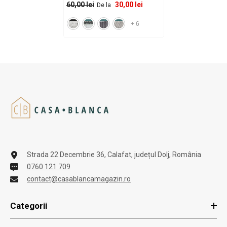
30,00 lei
60,00 lei
De la
Materialul - Fara Cusut
+
6
Strada 22 Decembrie 36, Calafat, județul Dolj, România
0760 121 709
contact@casablancamagazin.ro
Categorii