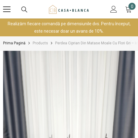
SARI LA CONȚINUT
0
0
art
Realizăm fiecare comandă pe dimensiunile dvs. Pentru început,
este necesar doar un avans de 10%.
Prima Pagină
Products
Perdea Ciprian Din Matase Moale Cu Flori Gri – Id