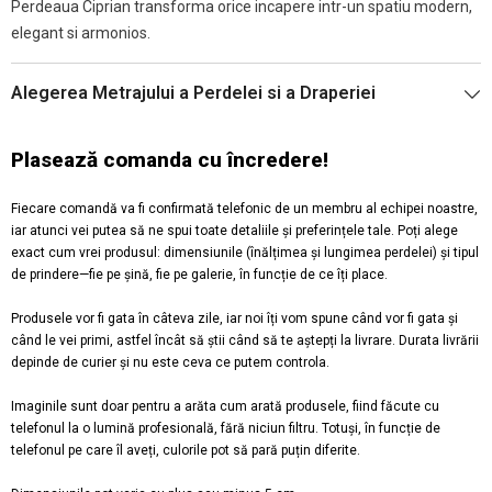
Perdeaua Ciprian transforma orice incapere intr-un spatiu modern,
elegant si armonios.
Alegerea Metrajului a Perdelei si a Draperiei
Plasează comanda cu încredere!
Fiecare comandă va fi confirmată telefonic de un membru al echipei noastre,
iar atunci vei putea să ne spui toate detaliile și preferințele tale. Poți alege
exact cum vrei produsul: dimensiunile (înălțimea și lungimea perdelei) și tipul
de prindere—fie pe șină, fie pe galerie, în funcție de ce îți place.
Produsele vor fi gata în câteva zile, iar noi îți vom spune când vor fi gata și
când le vei primi, astfel încât să știi când să te aștepți la livrare. Durata livrării
depinde de curier și nu este ceva ce putem controla.
Imaginile sunt doar pentru a arăta cum arată produsele, fiind făcute cu
telefonul la o lumină profesională, fără niciun filtru. Totuși, în funcție de
telefonul pe care îl aveți, culorile pot să pară puțin diferite.