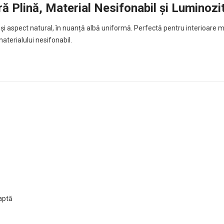
ră Plină, Material Nesifonabil și Luminozi
ină și aspect natural, în nuanță albă uniformă. Perfectă pentru interioar
aterialului nesifonabil.
aptă