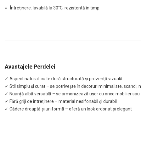
Întreținere: lavabilă la 30°C, rezistentă în timp
Avantajele Perdelei
✓ Aspect natural, cu textură structurată și prezență vizuală
✓ Stil simplu și curat – se potrivește în decoruri minimaliste, scan
✓ Nuanță albă versatilă – se armonizează ușor cu orice mobilier sau
✓ Fără griji de întreținere – material nesifonabil și durabil
✓ Cădere dreaptă și uniformă – oferă un look ordonat și elegant