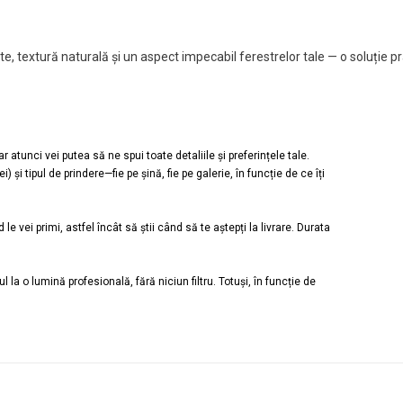
, textură naturală și un aspect impecabil ferestrelor tale — o soluție pra
atunci vei putea să ne spui toate detaliile și preferințele tale.
și tipul de prindere—fie pe șină, fie pe galerie, în funcție de ce îți
 le vei primi, astfel încât să știi când să te aștepți la livrare. Durata
la o lumină profesională, fără niciun filtru. Totuși, în funcție de