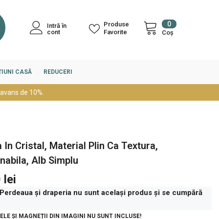
0
0
Produse
Intră în
articole
cont
Favorite
Coș
IUNI CASĂ
REDUCERI
 avans de 10%.
 In Cristal, Material Plin Ca Textura,
nabila, Alb Simplu
 lei
 Perdeaua și draperia nu sunt același produs și se cumpără
LE ȘI MAGNEȚII DIN IMAGINI NU SUNT INCLUSE!