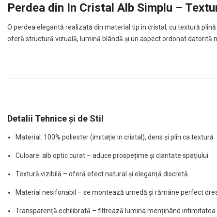
Perdea din In Cristal Alb Simplu – Textu
O perdea elegantă realizată din material tip in cristal, cu textură pl
oferă structură vizuală, lumină blândă și un aspect ordonat datorită m
Detalii Tehnice și de Stil
Material: 100% poliester (imitație in cristal), dens și plin ca textură
Culoare: alb optic curat – aduce prospețime și claritate spațiului
Textură vizibilă – oferă efect natural și eleganță discretă
Material nesifonabil – se montează umedă și rămâne perfect dre
Transparență echilibrată – filtrează lumina menținând intimitatea