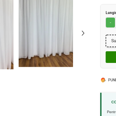
Lungi
-
Su
PUN
CO
Pentr