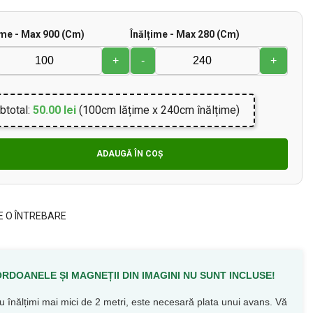
me - Max 900 (cm)
Înălțime - Max 280 (cm)
+
-
+
btotal:
50.00 lei
(100cm lățime x 240cm înălțime)
ADAUGĂ ÎN COȘ
E O ÎNTREBARE
RDOANELE ȘI MAGNEȚII DIN IMAGINI NU SUNT INCLUSE!
u înălțimi mai mici de 2 metri, este necesară plata unui avans. Vă