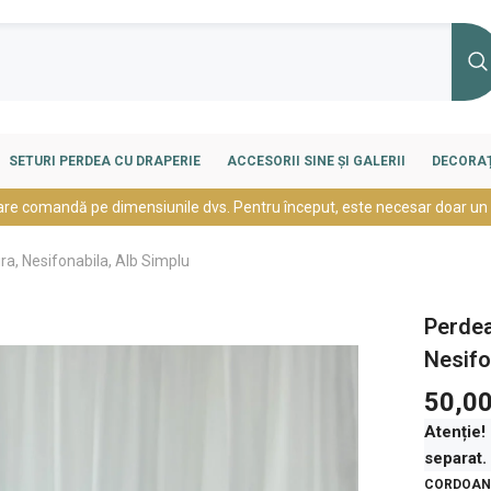
SETURI PERDEA CU DRAPERIE
ACCESORII SINE ȘI GALERII
DECORAȚ
are comandă pe dimensiunile dvs. Pentru început, este necesar doar un
ura, Nesifonabila, Alb Simplu
Perdea
Nesifo
50,00
Atenție!
separat.
CORDOANE