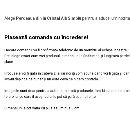
Alege
Perdeaua din In Cristal Alb Simplu
pentru a aduce luminozitate
Plasează comanda cu încredere!
Fiecare comandă va fi confirmată telefonic de un membru al echipei noastre, iar 
Poți alege exact cum vrei produsul: dimensiunile (înălțimea și lungimea perdelei) 
place.
Produsele vor fi gata în câteva zile, iar noi îți vom spune când vor fi gata și când
livrării depinde de curier și nu este ceva ce putem controla.
Imaginile sunt doar pentru a arăta cum arată produsele, fiind făcute cu telefonul 
telefonul pe care îl aveți, culorile pot să pară puțin diferite.
Dimensiunile pot varia cu plus sau minus 5 cm.