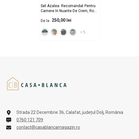
Set Azalea: Recomandat Pentru
Camere In Nuante De Crem, Roz
Pudrat, Alb Si Bej - Perdea Simpla
250,00 lei
De la
Ivoire Din Voal Si Draperie Roz
Murdar Pentru Living Si Dormitor -
Confectionat Pe Comanda
-
+
5
Rejansa Sina/Galerie
Strada 22 Decembrie 36, Calafat, județul Dolj, România
0760 121 709
contact@casablancamagazin.ro