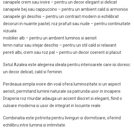
canapele crem sau ivoire – pentru un decor elegant si delicat
canapele bej sau cappuccino – pentru un ambient cald si armonios
canapele gri deschis – pentru un contrast modern si echilibrat
decoruri in nuante pastel, roz prafuit sau nude – pentru continuitate
vizuala
mobilier alb – pentru un ambient luminos si aerisit
lemn natur sau stejar deschis – pentru un stil cald si relaxant
pereti albi, crem sau roz pal – pentru un decor coerent si placut
Setul Azalea este alegerea ideala pentru interioarele care isi doresc
un decor delicat, cald si feminin.
Perdeaua simpla ivoire din voal ofera luminozitate si un aspect
aerisit, permitand luminii naturale sa patrunda usor in incapere.
Draperia roz murdar adauga un accent discret si elegant, fiind o
culoare moderna si usor de integrat in locuinte reale.
Combinatia este potrivita pentru livinguri si dormitoare, oferind
echilibru intre lumina si intimitate.