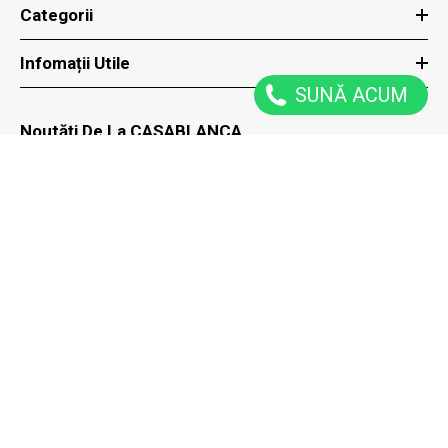
Categorii
Infomații Utile
SUNĂ ACUM
Noutăți De La CASABLANCA
ACȚIUNE
Reduceri speciale trimise direct la tine prin email
ÎNSCRIE-TE
Acțiune
2026 CASABLANCA MAGAZIN. Proiect Realizat De
Transilvania
Marketing
Metode