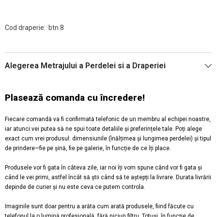
Cod draperie: btn 8
Alegerea Metrajului a Perdelei si a Draperiei
Plasează comanda cu încredere!
Fiecare comandă va fi confirmată telefonic de un membru al echipei noastre,
iar atunci vei putea să ne spui toate detaliile și preferințele tale. Poți alege
exact cum vrei produsul: dimensiunile (înălțimea și lungimea perdelei) și tipul
de prindere—fie pe șină, fie pe galerie, în funcție de ce îți place.
Produsele vor fi gata în câteva zile, iar noi îți vom spune când vor fi gata și
când le vei primi, astfel încât să știi când să te aștepți la livrare. Durata livrării
depinde de curier și nu este ceva ce putem controla.
Imaginile sunt doar pentru a arăta cum arată produsele, fiind făcute cu
telefonul la o lumină profesională, fără niciun filtru. Totuși, în funcție de