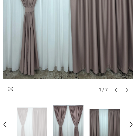
1
/
7