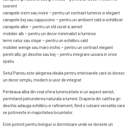
coerent
canapele crem sau ivoire – pentru un contrast luminos si elegant
canapele bej sau cappuccino – pentru un ambient cald si echilibrat
canapele albe – pentru un stil curat si aerisit
mobilier alb – pentru un decor minimalist si luminos
lemn natur sau stejar – pentru un echilibru cald
mobilier wenge sau maro inchis – pentru un contrast elegant
pereti albi, gri deschis sau bej – pentru integrare usoara in orice
spatiu
Setul Panciu este alegerea ideala pentru interioarele care isi doresc
un decor simplu, modern si usor de integrat.
Perdeaua alba din voal ofera luminozitate si un aspect aerisit,
permitand patrunderea naturala a luminii. Draperia din catifea gri
deschis adauga echilibru si rafinament, fiind o culoare versatila care
se potriveste in majoritatea locuintelor.
Este potrivit pentru livinguri si dormitoare unde se doreste un