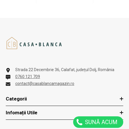
Strada 22 Decembrie 36, Calafat, județul Dolj, România
0760 121 709
contact@casablancamagazin.ro
Categorii
Infomații Utile
SUNĂ ACUM