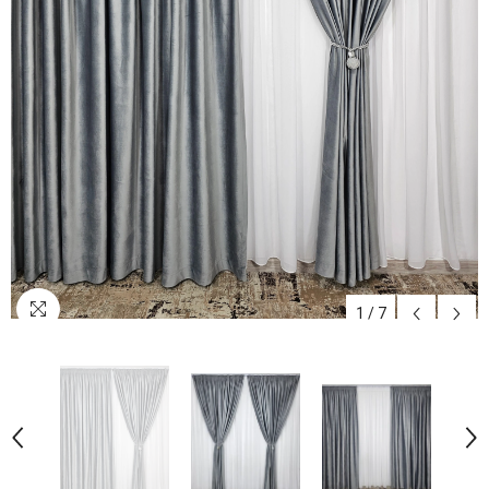
1
/
7