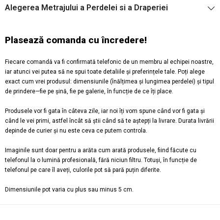
Alegerea Metrajului a Perdelei si a Draperiei
Plasează comanda cu încredere!
Fiecare comandă va fi confirmată telefonic de un membru al echipei noastre,
iar atunci vei putea să ne spui toate detaliile și preferințele tale. Poți alege
exact cum vrei produsul: dimensiunile (înălțimea și lungimea perdelei) și tipul
de prindere—fie pe șină, fie pe galerie, în funcție de ce îți place.
Produsele vor fi gata în câteva zile, iar noi îți vom spune când vor fi gata și
când le vei primi, astfel încât să știi când să te aștepți la livrare. Durata livrării
depinde de curier și nu este ceva ce putem controla.
Imaginile sunt doar pentru a arăta cum arată produsele, fiind făcute cu
telefonul la o lumină profesională, fără niciun filtru. Totuși, în funcție de
telefonul pe care îl aveți, culorile pot să pară puțin diferite.
Dimensiunile pot varia cu plus sau minus 5 cm.