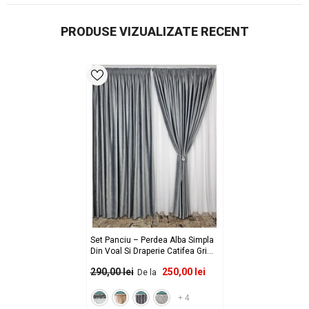
PRODUSE VIZUALIZATE RECENT
Set Panciu – Perdea Alba Simpla
Din Voal Si Draperie Catifea Gri
Deschis – Ideal Pentru Livinguri
250,00 lei
290,00 lei
De la
In Nuante De Gri Sau Alb –
Confectionat Pe Comanda
-
Rejansa Sina/Galerie
+
4