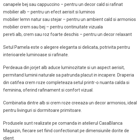
canapele bej sau cappuccino – pentru un decor cald si rafinat
mobilier alb – pentru un efect aerisit si luminos
mobilier lemn natur sau stejar – pentru un ambient cald si armonios
mobilier crem sau bej – pentru continuitate vizuala
pereti alb, crem sau roz foarte deschis – pentru un decor relaxant
Setul Pamela este o alegere eleganta si delicata, potrivita pentru
interioarele luminoase si rafinate.
Perdeaua din jorjet alb aduce luminozitate si un aspect aerisit,
permitand luminii naturale sa patrunda placut in incapere. Draperia
din catifea crem roze completeaza setul printr-o nuanta calda si
feminina, oferind rafinament si confort vizual.
Combinatia dintre alb si crem roze creeaza un decor armonios, ideal
pentru livinguri si dormitoare primitoare.
Produsele sunt realizate pe comanda in atelierul CasaBlanca
Magazin, fiecare set fiind confectionat pe dimensiunile dorite de
client.