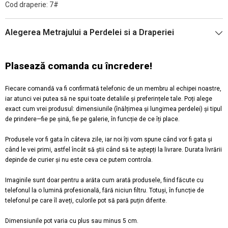
Cod draperie: 7#
Alegerea Metrajului a Perdelei si a Draperiei
Plasează comanda cu încredere!
Fiecare comandă va fi confirmată telefonic de un membru al echipei noastre,
iar atunci vei putea să ne spui toate detaliile și preferințele tale. Poți alege
exact cum vrei produsul: dimensiunile (înălțimea și lungimea perdelei) și tipul
de prindere—fie pe șină, fie pe galerie, în funcție de ce îți place.
Produsele vor fi gata în câteva zile, iar noi îți vom spune când vor fi gata și
când le vei primi, astfel încât să știi când să te aștepți la livrare. Durata livrării
depinde de curier și nu este ceva ce putem controla.
Imaginile sunt doar pentru a arăta cum arată produsele, fiind făcute cu
telefonul la o lumină profesională, fără niciun filtru. Totuși, în funcție de
telefonul pe care îl aveți, culorile pot să pară puțin diferite.
Dimensiunile pot varia cu plus sau minus 5 cm.