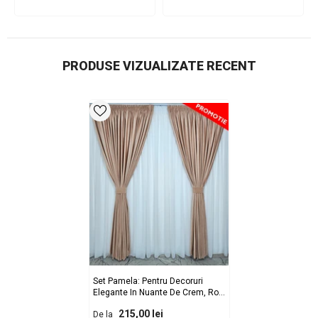
PRODUSE VIZUALIZATE RECENT
Set Pamela: Pentru Decoruri
Elegante In Nuante De Crem, Roz
Pudrat, Alb - Confectionat Pe
215,00 lei
De la
Comanda
- Rejansa Sina/Galerie