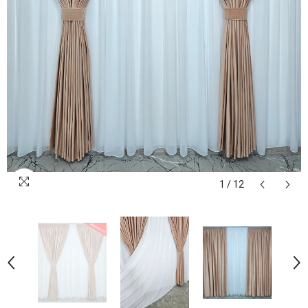
1
/
12