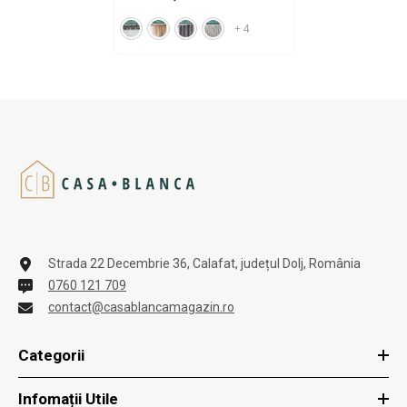
+
4
Strada 22 Decembrie 36, Calafat, județul Dolj, România
0760 121 709
contact@casablancamagazin.ro
Categorii
Infomații Utile