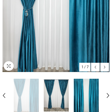
1
/
7