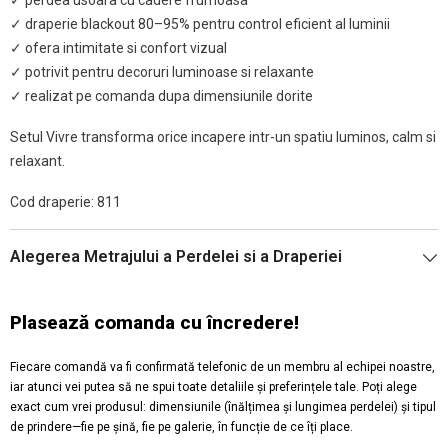
✓ draperie blackout 80–95% pentru control eficient al luminii
✓ ofera intimitate si confort vizual
✓ potrivit pentru decoruri luminoase si relaxante
✓ realizat pe comanda dupa dimensiunile dorite
Setul Vivre transforma orice incapere intr-un spatiu luminos, calm si
relaxant.
Cod draperie: 811
Alegerea Metrajului a Perdelei si a Draperiei
Plasează comanda cu încredere!
Fiecare comandă va fi confirmată telefonic de un membru al echipei noastre,
iar atunci vei putea să ne spui toate detaliile și preferințele tale. Poți alege
exact cum vrei produsul: dimensiunile (înălțimea și lungimea perdelei) și tipul
de prindere—fie pe șină, fie pe galerie, în funcție de ce îți place.