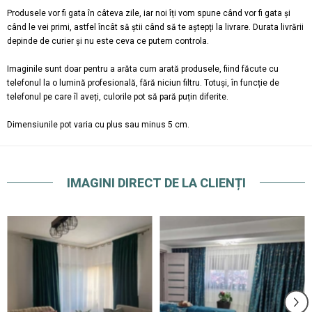
Produsele vor fi gata în câteva zile, iar noi îți vom spune când vor fi gata și
când le vei primi, astfel încât să știi când să te aștepți la livrare. Durata livrării
depinde de curier și nu este ceva ce putem controla.
Imaginile sunt doar pentru a arăta cum arată produsele, fiind făcute cu
telefonul la o lumină profesională, fără niciun filtru. Totuși, în funcție de
telefonul pe care îl aveți, culorile pot să pară puțin diferite.
Dimensiunile pot varia cu plus sau minus 5 cm.
IMAGINI DIRECT DE LA CLIENȚI