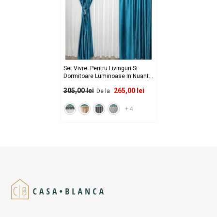
Set Vivre: Pentru Livinguri Si
Dormitoare Luminoase In Nuante
De Bleu, Alb Si Crem - Perdea
265,00 lei
305,00 lei
De la
Jorjet Alb Imaculat Si Draperie
Catifea Baby Blue - Confectionat
Pe Comanda
- Rejansa
+
4
Sina/Galerie