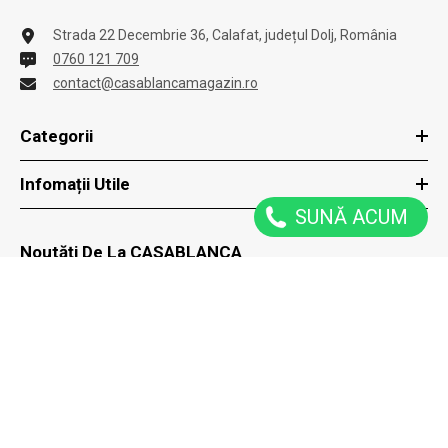
Strada 22 Decembrie 36, Calafat, județul Dolj, România
0760 121 709
contact@casablancamagazin.ro
Categorii
Infomații Utile
SUNĂ ACUM
Noutăți De La CASABLANCA
ACȚIUNE
Reduceri speciale trimise direct la tine prin email
ÎNSCRIE-TE
Acțiune