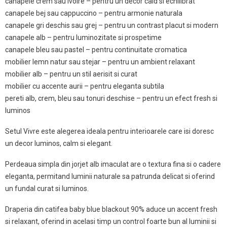
canapele crem sau ivoire – pentru un decor cald si echilibrat
canapele bej sau cappuccino – pentru armonie naturala
canapele gri deschis sau grej – pentru un contrast placut si modern
canapele alb – pentru luminozitate si prospetime
canapele bleu sau pastel – pentru continuitate cromatica
mobilier lemn natur sau stejar – pentru un ambient relaxant
mobilier alb – pentru un stil aerisit si curat
mobilier cu accente aurii – pentru eleganta subtila
pereti alb, crem, bleu sau tonuri deschise – pentru un efect fresh si
luminos
Setul Vivre este alegerea ideala pentru interioarele care isi doresc
un decor luminos, calm si elegant.
Perdeaua simpla din jorjet alb imaculat are o textura fina si o cadere
eleganta, permitand luminii naturale sa patrunda delicat si oferind
un fundal curat si luminos.
Draperia din catifea baby blue blackout 90% aduce un accent fresh
si relaxant, oferind in acelasi timp un control foarte bun al luminii si