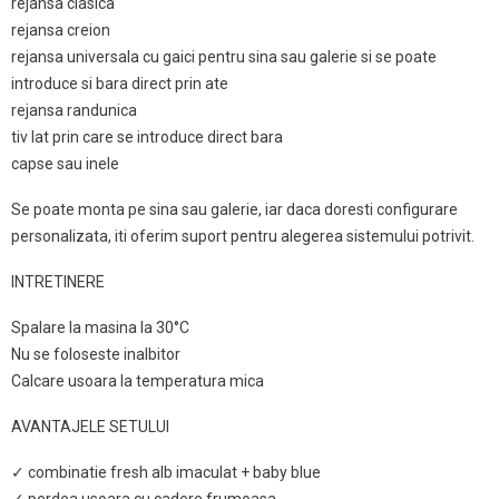
rejansa clasica
rejansa creion
rejansa universala cu gaici pentru sina sau galerie si se poate
introduce si bara direct prin ate
rejansa randunica
tiv lat prin care se introduce direct bara
capse sau inele
Se poate monta pe sina sau galerie, iar daca doresti configurare
personalizata, iti oferim suport pentru alegerea sistemului potrivit.
INTRETINERE
Spalare la masina la 30°C
Nu se foloseste inalbitor
Calcare usoara la temperatura mica
AVANTAJELE SETULUI
✓ combinatie fresh alb imaculat + baby blue
✓ perdea usoara cu cadere frumoasa