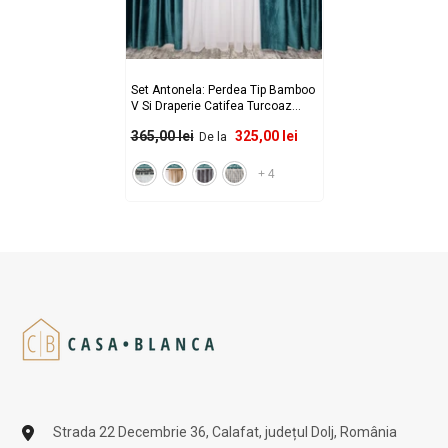
Set Antonela: Perdea Tip Bamboo
V Si Draperie Catifea Turcoaz
Blackout 90% – Ideal Pentru
325,00 lei
365,00 lei
De la
Living Si Dormitor In Nuanțe
Crem, Gri Si Lemn Natur
- Rejansa
Sina/Galerie
+
4
Strada 22 Decembrie 36, Calafat, județul Dolj, România