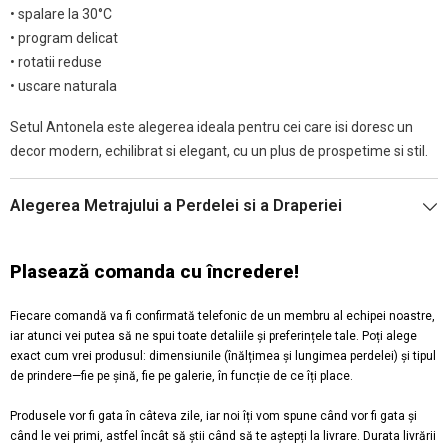
• spalare la 30°C
• program delicat
• rotatii reduse
• uscare naturala
Setul Antonela este alegerea ideala pentru cei care isi doresc un
decor modern, echilibrat si elegant, cu un plus de prospetime si stil.
Alegerea Metrajului a Perdelei si a Draperiei
Plasează comanda cu încredere!
Fiecare comandă va fi confirmată telefonic de un membru al echipei noastre,
iar atunci vei putea să ne spui toate detaliile și preferințele tale. Poți alege
exact cum vrei produsul: dimensiunile (înălțimea și lungimea perdelei) și tipul
de prindere—fie pe șină, fie pe galerie, în funcție de ce îți place.
Produsele vor fi gata în câteva zile, iar noi îți vom spune când vor fi gata și
când le vei primi, astfel încât să știi când să te aștepți la livrare. Durata livrării