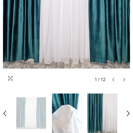
1
/
12