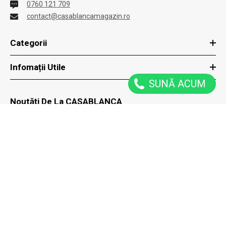
0760 121 709
contact@casablancamagazin.ro
Categorii
Infomații Utile
SUNĂ ACUM
Noutăți De La CASABLANCA
ACȚIUNE
Reduceri speciale trimise direct la tine prin email
ÎNSCRIE-TE
Acțiune
2026 CASABLANCA MAGAZIN. Proiect Realizat De
Transilvania