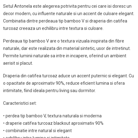
Setul Antonela este alegerea potrivita pentru cei care isi doresc un
decor modern, cu influente naturale si un accent de culoare elegant.
Combinatia dintre perdeaua tip bamboo V si draperia din catifea
turcoaz creeaza un echilibru intre textura si culoare.
Perdeaua tip bamboo V are o textura vizuala inspirata din fibre
naturale, dar este realizata din material sintetic, usor de intretinut.
Permite luminii naturale sa intre in incapere, oferind un ambient
aerisit si placut.
Draperia din catifea turcoaz aduce un accent puternic si elegant. Cu
o opacitate de aproximativ 90%, reduce eficient lumina si ofera
intimitate, fiind ideala pentru living sau dormitor.
Caracteristici set:
• perdea tip bamboo V, textura naturala si moderna
• draperie catifea turcoaz blackout aproximativ 90%
• combinatie intre natural si elegant
• echilibru intre lumina si intimitate