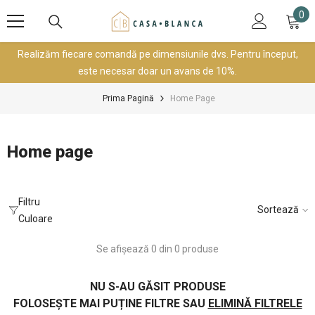
SARI LA CONȚINUT
0
0
art
Realizăm fiecare comandă pe dimensiunile dvs. Pentru început,
este necesar doar un avans de 10%.
Prima Pagină
Home Page
Home page
Filtru
Sortează
Culoare
Se afișează 0 din 0 produse
NU S-AU GĂSIT PRODUSE
FOLOSEȘTE MAI PUȚINE FILTRE SAU
ELIMINĂ FILTRELE